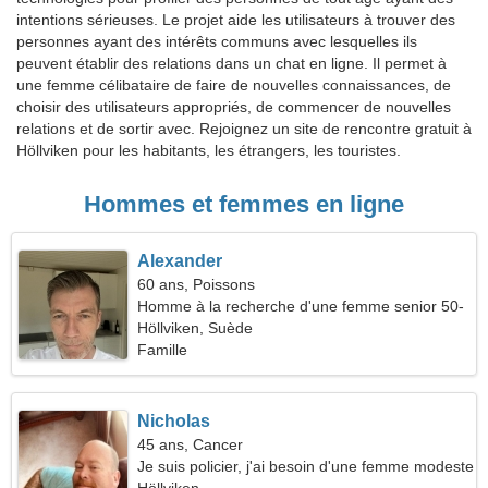
intentions sérieuses. Le projet aide les utilisateurs à trouver des
personnes ayant des intérêts communs avec lesquelles ils
peuvent établir des relations dans un chat en ligne. Il permet à
une femme célibataire de faire de nouvelles connaissances, de
choisir des utilisateurs appropriés, de commencer de nouvelles
relations et de sortir avec. Rejoignez un site de rencontre gratuit à
Höllviken pour les habitants, les étrangers, les touristes.
Hommes et femmes en ligne
Alexander
60 ans, Poissons
Homme à la recherche d'une femme senior 50-
56
Höllviken, Suède
Famille
Nicholas
45 ans, Cancer
Je suis policier, j'ai besoin d'une femme modeste