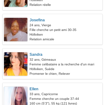
Höllviken
Relation réelle
Josefina
24 ans, Vierge
Fille cherche un petit ami 30-35
Höllviken
Relation amicale
Sandra
32 ans, Gémeaux
Femme celibataire a la recherche d'un mari
Höllviken, Suède
Promener le chien, Relever
Ellen
33 ans, Capricorne
Femme cherche un couple 37-44
160 cm (5'3"), 55 kg (121 livres)