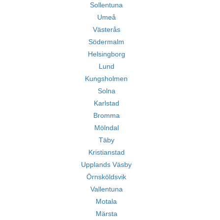
Sollentuna
Umeå
Västerås
Södermalm
Helsingborg
Lund
Kungsholmen
Solna
Karlstad
Bromma
Mölndal
Täby
Kristianstad
Upplands Väsby
Örnsköldsvik
Vallentuna
Motala
Märsta