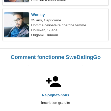
Wesley
35 ans, Capricorne
Homme célibataire cherche femme
Höllviken, Suède
Origami, Humour
Comment fonctionne SweDatingGo
Rejoignez-nous
Inscription gratuite