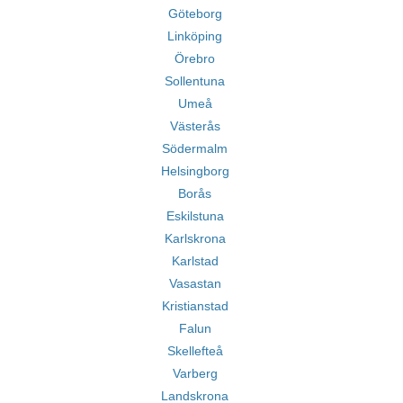
Göteborg
Linköping
Örebro
Sollentuna
Umeå
Västerås
Södermalm
Helsingborg
Borås
Eskilstuna
Karlskrona
Karlstad
Vasastan
Kristianstad
Falun
Skellefteå
Varberg
Landskrona