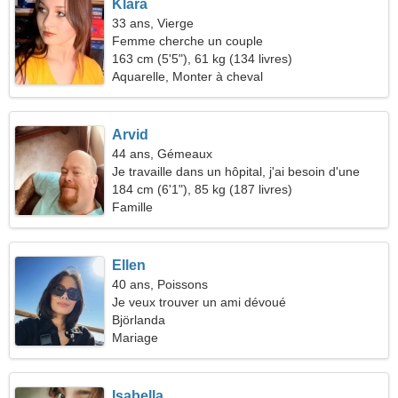
Klara
33 ans, Vierge
Femme cherche un couple
163 cm (5'5"), 61 kg (134 livres)
Aquarelle, Monter à cheval
Arvid
44 ans, Gémeaux
Je travaille dans un hôpital, j'ai besoin d'une
femme pleine d'esprit
184 cm (6'1"), 85 kg (187 livres)
Famille
Ellen
40 ans, Poissons
Je veux trouver un ami dévoué
Björlanda
Mariage
Isabella