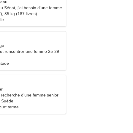
reau
 au Sénat, j'ai besoin d'une femme
), 85 kg (187 livres)
lle
rge
ut rencontrer une femme 25-29
itude
er
recherche d'une femme senior
 Suède
ourt terme