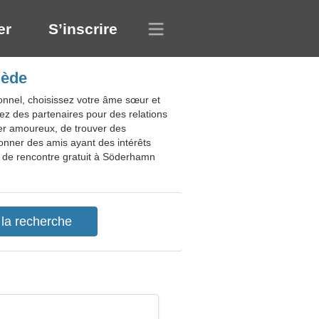
er
S’inscrire
uède
onnel, choisissez votre âme sœur et
vez des partenaires pour des relations
ber amoureux, de trouver des
onner des amis ayant des intérêts
e de rencontre gratuit à Söderhamn