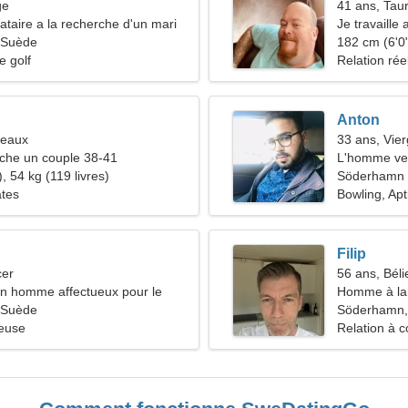
ge
41 ans, Tau
taire a la recherche d'un mari
Je travaille
 Suède
énergique
182 cm (6'0"
e golf
Relation rée
Anton
meaux
33 ans, Vie
he un couple 38-41
L'homme ve
, 54 kg (119 livres)
Söderhamn
ates
Bowling, Apt
Filip
cer
56 ans, Béli
un homme affectueux pour le
Homme à la 
 Suède
44-53
Söderhamn,
ieuse
Relation à c