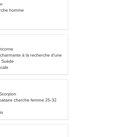
er
rche homme
ricorne
harmante à la recherche d'une
ssionnée
 Suède
icale
Scorpion
bataire cherche femme 25-32
is