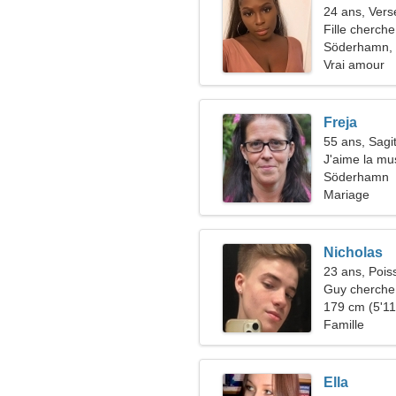
24 ans, Ver
Fille cherche
Söderhamn,
Vrai amour
Freja
55 ans, Sagit
J'aime la mus
Söderhamn
Mariage
Nicholas
23 ans, Pois
Guy cherche 
179 cm (5'11"
Famille
Ella