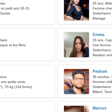
seau
25 ans, Béli
 un petit ami 26-31
Femme che
 Suède
Söderhamn
Mariage
Emma
taire
26 ans, Cap
ique et les films
Une femme c
relation pa
Söderhamn,
Relation am
Pedram
sons
36 années, 
une petite amie
Homme céli
), 70 kg (154 livres)
Söderhamn
Billard, Tenn
Marcus