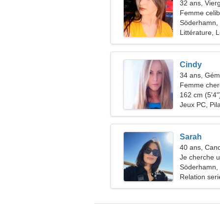
32 ans, Vier
Femme celiba
36-42
Söderhamn,
Littérature, L
Cindy
34 ans, Gé
Femme cherc
162 cm (5'4")
Jeux PC, Pil
Sarah
40 ans, Can
Je cherche 
camping
Söderhamn,
Relation ser