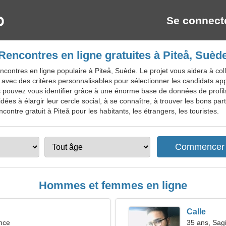
Se connect
Rencontres en ligne gratuites à Piteå, Suèd
contres en ligne populaire à Piteå, Suède. Le projet vous aidera à col
e avec des critères personnalisables pour sélectionner les candidats a
pouvez vous identifier grâce à une énorme base de données de profils 
es à élargir leur cercle social, à se connaître, à trouver les bons par
contre gratuit à Piteå pour les habitants, les étrangers, les touristes.
Hommes et femmes en ligne
Calle
nce
35 ans, Sagi