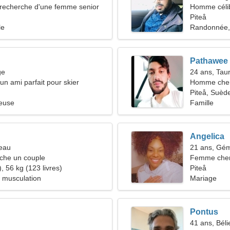
recherche d'une femme senior
Homme céli
Piteå
le
Randonnée,
Pathawee
ge
24 ans, Tau
'un ami parfait pour skier
Homme che
Piteå, Suèd
ieuse
Famille
Angelica
reau
21 ans, Gé
he un couple
Femme che
, 56 kg (123 livres)
Piteå
 musculation
Mariage
Pontus
41 ans, Béli