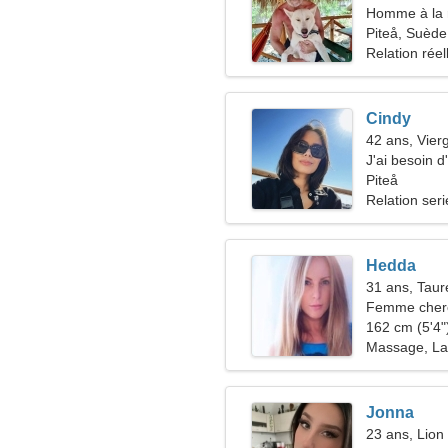
Homme à la 
Piteå, Suède
Relation réel
Cindy
42 ans, Vier
J'ai besoin d
ensemble
Piteå
Relation ser
Hedda
31 ans, Tau
Femme cherc
162 cm (5'4")
Massage, La
Jonna
23 ans, Lion