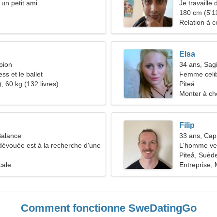
 un petit ami
Je travaille 
d'une femme 
180 cm (5'11
Relation à c
Elsa
pion
34 ans, Sagi
ess et le ballet
Femme celib
, 60 kg (132 livres)
35-42
Piteå
Monter à ch
Filip
Balance
33 ans, Cap
évouée est à la recherche d'une
L'homme ve
Piteå, Suèd
cale
Entreprise,
Comment fonctionne SweDatingGo