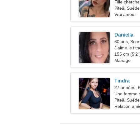
Fille cherche
Piteå, Suède
Vrai amour
Daniella
60 ans, Scor
J'aime le fitn
155 cm (5'2")
Mariage
Tindra
27 années, 
Une femme d
relation
Piteå, Suède
Relation ami