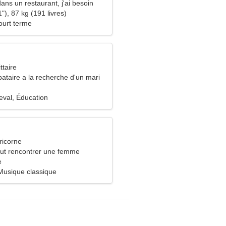
dans un restaurant, j'ai besoin
pleine d'esprit
"), 87 kg (191 livres)
ourt terme
ttaire
ataire a la recherche d'un mari
eval, Éducation
ricorne
ut rencontrer une femme
e
 Musique classique