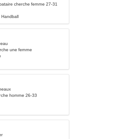
bataire cherche femme 27-31
 Handball
reau
rche une femme
e
meaux
rche homme 26-33
er